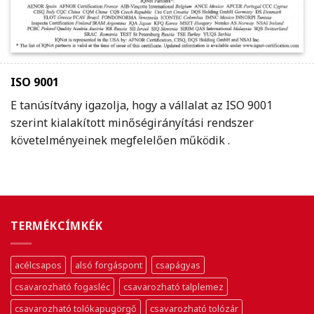
ISO 9001
E tanúsítvány igazolja, hogy a vállalat az ISO 9001
szerint kialakított minőségirányítási rendszer
követelményeinek megfelelően működik .
TERMÉKCÍMKÉK
acélcsapos
alsó forgáspont
csapágyas
csavarozható fogasléc
csavarozható talplemez
csavarozható tolókapugörgő
csavarozható tolózár