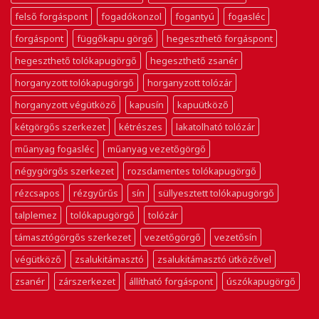
felső forgáspont
fogadókonzol
fogantyú
fogasléc
forgáspont
függőkapu görgő
hegeszthető forgáspont
hegeszthető tolókapugörgő
hegeszthető zsanér
horganyzott tolókapugörgő
horganyzott tolózár
horganyzott végütköző
kapusín
kapuütköző
kétgörgős szerkezet
kétrészes
lakatolható tolózár
műanyag fogasléc
műanyag vezetőgörgő
négygörgős szerkezet
rozsdamentes tolókapugörgő
rézcsapos
rézgyűrűs
sín
süllyesztett tolókapugörgő
talplemez
tolókapugörgő
tolózár
támasztógörgős szerkezet
vezetőgörgő
vezetősín
végütköző
zsalukitámasztó
zsalukitámasztó ütközővel
zsanér
zárszerkezet
állítható forgáspont
úszókapugörgő