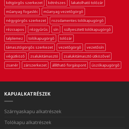
kétgörgős szerkezet
kétrészes
lakatolható tolózár
műanyag fogasléc
műanyag vezetőgörgő
négygörgős szerkezet
rozsdamentes tolókapugörgő
rézcsapos
rézgyűrűs
sín
süllyesztett tolókapugörgő
talplemez
tolókapugörgő
tolózár
támasztógörgős szerkezet
vezetőgörgő
vezetősín
végütköző
zsalukitámasztó
zsalukitámasztó ütközővel
zsanér
zárszerkezet
állítható forgáspont
úszókapugörgő
KAPUALKATRÉSZEK
Szárnyaskapu alkatrészek
Tolókapu alkatrészek