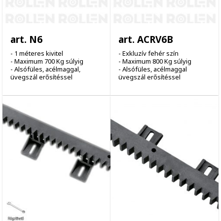
art. N6
art. ACRV6B
- 1 méteres kivitel
- Exkluzív fehér szín
- Maximum 700 Kg súlyig
- Maximum 800 Kg súlyig
- Alsófüles, acélmaggal,
- Alsófüles, acélmaggal
üvegszál erősítéssel
üvegszál erősítéssel