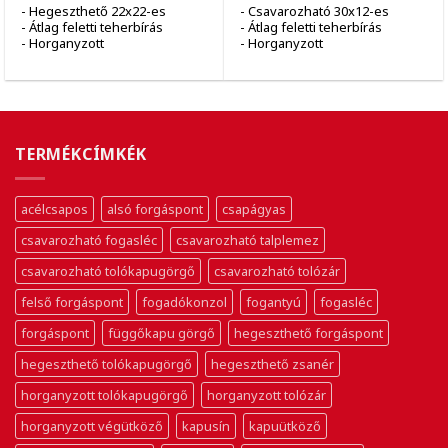
- Hegeszthető 22x22-es
- Csavarozható 30x12-es
- Átlag feletti teherbírás
- Átlag feletti teherbírás
- Horganyzott
- Horganyzott
TERMÉKCÍMKÉK
acélcsapos
alsó forgáspont
csapágyas
csavarozható fogasléc
csavarozható talplemez
csavarozható tolókapugörgő
csavarozható tolózár
felső forgáspont
fogadókonzol
fogantyú
fogasléc
forgáspont
függőkapu görgő
hegeszthető forgáspont
hegeszthető tolókapugörgő
hegeszthető zsanér
horganyzott tolókapugörgő
horganyzott tolózár
horganyzott végütköző
kapusín
kapuütköző