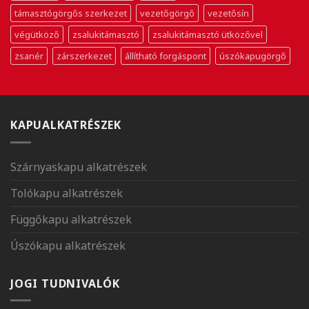
támasztógörgős szerkezet
vezetőgörgő
vezetősín
végütköző
zsalukitámasztó
zsalukitámasztó ütközővel
zsanér
zárszerkezet
állítható forgáspont
úszókapugörgő
KAPUALKATRÉSZEK
Szárnyaskapu alkatrészek
Tolókapu alkatrészek
Függőkapu alkatrészek
Úszókapu alkatrészek
JOGI TUDNIVALÓK