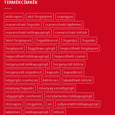
TERMÉKCÍMKÉK
acélcsapos
alsó forgáspont
csapágyas
csavarozható fogasléc
csavarozható talplemez
csavarozható tolókapugörgő
csavarozható tolózár
felső forgáspont
fogadókonzol
fogantyú
fogasléc
forgáspont
függőkapu görgő
hegeszthető forgáspont
hegeszthető tolókapugörgő
hegeszthető zsanér
horganyzott tolókapugörgő
horganyzott tolózár
horganyzott végütköző
kapusín
kapuütköző
kétgörgős szerkezet
kétrészes
lakatolható tolózár
műanyag fogasléc
műanyag vezetőgörgő
négygörgős szerkezet
rozsdamentes tolókapugörgő
rézcsapos
rézgyűrűs
sín
süllyesztett tolókapugörgő
talplemez
tolókapugörgő
tolózár