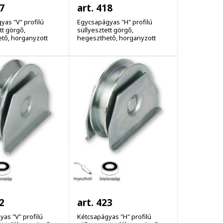
7
art. 418
yas "V" profilú
Egycsapágyas "H" profilú
tt görgő,
süllyesztett görgő,
tő, horganyzott
hegeszthető, horganyzott
2
art. 423
as "V" profilú
Kétcsapágyas "H" profilú