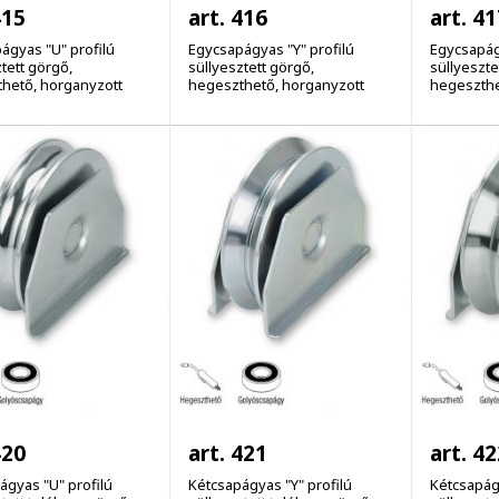
415
art. 416
art. 41
ágyas "U" profilú
Egycsapágyas "Y" profilú
Egycsapág
tett görgő,
süllyesztett görgő,
süllyeszte
hető, horganyzott
hegeszthető, horganyzott
hegeszthe
420
art. 421
art. 42
ágyas "U" profilú
Kétcsapágyas "Y" profilú
Kétcsapágy