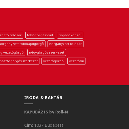
zható tolózár
felső forgáspont
fogadókonzol
horganyzott tolókapugörgő
horganyzott tolózár
g vezetőgörgő
négygörgős szerkezet
masztógörgős szerkezet
vezetőgörgő
vezetősín
IRODA & RAKTÁR
KAPUBÁZIS by Roll-N
Cím:
1037 Budapest,