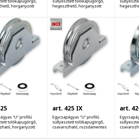
ztett tolókapugörgő,
süllyesztett tolókapugörgő,
süllyeszte
hető, horganyzott
hegeszthető, horganyzott
hegeszthe
425
art. 425 IX
art. 42
ágyas "U" profilú
Egycsapágyas "U" profilú
Egycsapágy
ztett tolókapugörgő,
süllyesztett tolókapugörgő,
süllyeszte
zható, horganyzott
csavarozható, rozsdamentes
csavarozh