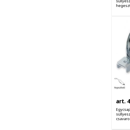
süllyes
hegeszt
art. 
Egycsap
süllyes
csavaro