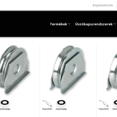
Bejelentkezés
Termékek
Úszókapurendszerek