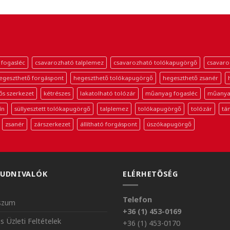
 fogasléc
csavarozható talplemez
csavarozható tolókapugörgő
csavaro
egeszthető forgáspont
hegeszthető tolókapugörgő
hegeszthető zsanér
ős szerkezet
kétrészes
lakatolható tolózár
műanyag fogasléc
műanya
ín
süllyesztett tolókapugörgő
talplemez
tolókapugörgő
tolózár
tá
zsanér
zárszerkezet
állítható forgáspont
úszókapugörgő
TUDNIVALÓK
ELÉRHETŐSÉG
Telefon
szum
+36 (1) 453-0169
s Üzleti Feltételek
+36 (1) 453-0170