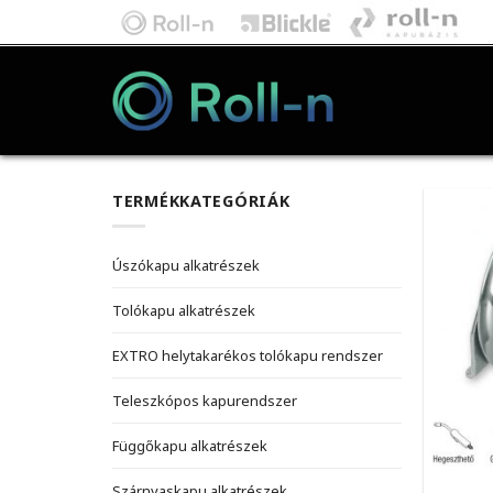
Skip
to
content
TERMÉKKATEGÓRIÁK
Úszókapu alkatrészek
Tolókapu alkatrészek
EXTRO helytakarékos tolókapu rendszer
Teleszkópos kapurendszer
Függőkapu alkatrészek
Szárnyaskapu alkatrészek