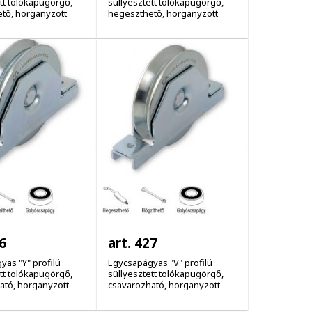
tt tolókapugörgő,
süllyesztett tolókapugörgő,
tő, horganyzott
hegeszthető, horganyzott
6
art. 427
as "Y" profilú
Egycsapágyas "V" profilú
tt tolókapugörgő,
süllyesztett tolókapugörgő,
ató, horganyzott
csavarozható, horganyzott