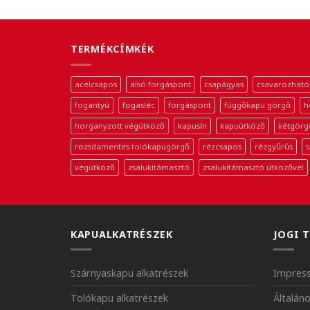
TERMÉKCÍMKÉK
acélcsapos
alsó forgáspont
csapágyas
csavarozható
fogantyú
fogasléc
forgáspont
függőkapu görgő
h
horganyzott végütköző
kapusín
kapuütköző
kétgörg
rozsdamentes tolókapugörgő
rézcsapos
rézgyűrűs
s
végütköző
zsalukitámasztó
zsalukitámasztó ütközővel
KAPUALKATRÉSZEK
JOGI 
Szárnyaskapu alkatrészek
Impres
Tolókapu alkatrészek
Általáno