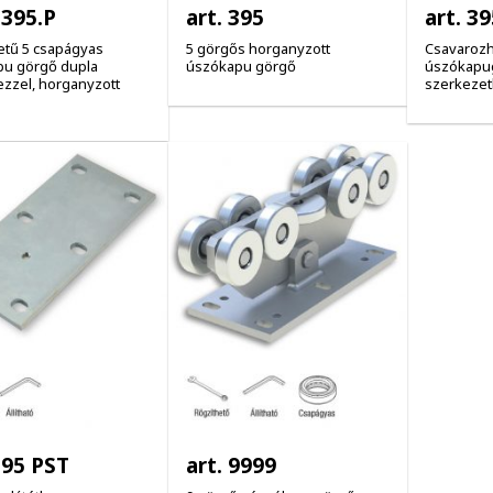
1395.P
art. 395
art. 3
etű 5 csapágyas
5 görgős horganyzott
Csavarozh
u görgő dupla
úszókapu görgő
úszókapu
ezzel, horganyzott
szerkeze
395 PST
art. 9999