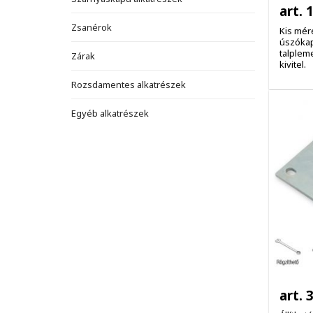
art. 
Zsanérok
Kis mér
úszókap
talplem
Zárak
kivitel.
Rozsdamentes alkatrészek
Egyéb alkatrészek
art. 