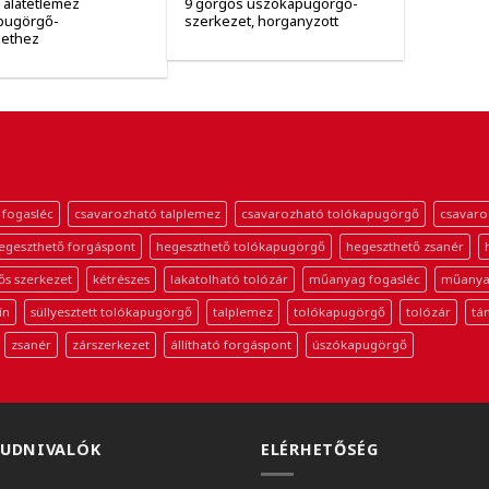
ó alátétlemez
9 görgős úszókapugörgő-
pugörgő-
szerkezet, horganyzott
zethez
 fogasléc
csavarozható talplemez
csavarozható tolókapugörgő
csavaro
egeszthető forgáspont
hegeszthető tolókapugörgő
hegeszthető zsanér
ős szerkezet
kétrészes
lakatolható tolózár
műanyag fogasléc
műanya
ín
süllyesztett tolókapugörgő
talplemez
tolókapugörgő
tolózár
tá
zsanér
zárszerkezet
állítható forgáspont
úszókapugörgő
TUDNIVALÓK
ELÉRHETŐSÉG