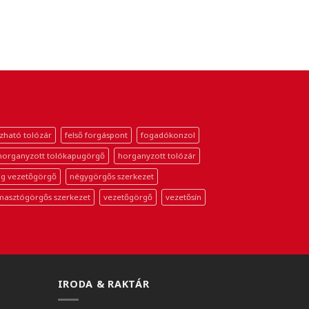
zható tolózár
felső forgáspont
fogadókonzol
horganyzott tolókapugörgő
horganyzott tolózár
g vezetőgörgő
négygörgős szerkezet
masztógörgős szerkezet
vezetőgörgő
vezetősín
IRODA & RAKTÁR