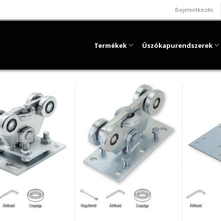
Bejelentkezés
Termékek
Úszókapurendszerek