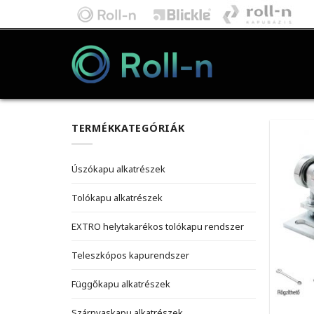
Skip
to
content
TERMÉKKATEGÓRIÁK
Úszókapu alkatrészek
Tolókapu alkatrészek
EXTRO helytakarékos tolókapu rendszer
Teleszkópos kapurendszer
Függőkapu alkatrészek
Szárnyaskapu alkatrészek