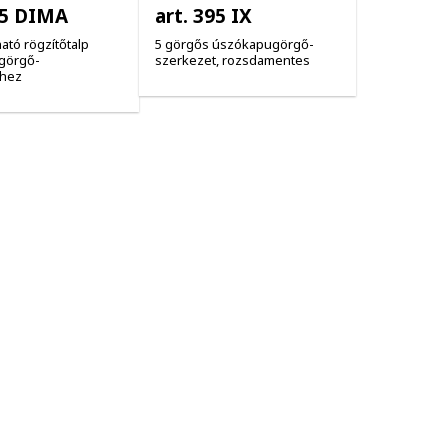
95 DIMA
art. 395 IX
ató rögzítőtalp
5 görgős úszókapugörgő-
görgő-
szerkezet, rozsdamentes
thez