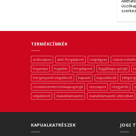
Állíthat
úszóka
szerke
TERMÉKCÍMKÉK
acélcsapos
alsó forgáspont
csapágyas
csavarozható
fogantyú
fogasléc
forgáspont
függőkapu görgő
h
horganyzott végütköző
kapusín
kapuütköző
kétgörg
rozsdamentes tolókapugörgő
rézcsapos
rézgyűrűs
s
végütköző
zsalukitámasztó
zsalukitámasztó ütközővel
KAPUALKATRÉSZEK
JOGI 