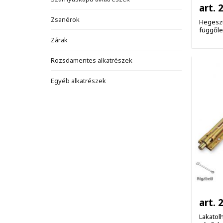
art. 
Zsanérok
Hegeszt
függől
Zárak
Rozsdamentes alkatrészek
Egyéb alkatrészek
art. 
Lakatolh