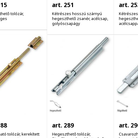
215
art. 251
art. 25
hető tolózár,
Kétrészes hosszú szárnyú
Kétrészes
eges
hegeszthető zsanér, acélcsap,
hegeszthe
golyóscsapágy
acélcsapp
288
art. 289
art. 29
ató tolózár, kerekített
Hegeszthető tolózár,
Csavarozha