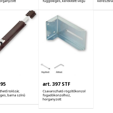
organyzott
függőleges, kerekített végű
keresztir
295
art. 397 STF
hető tolózár,
Csavarozható rögzítőkonzol
ges, barna színű
fogadókonzolhoz,
horganyzott