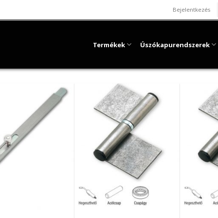
Bejelentkezés
Termékek
Úszókapurendszerek