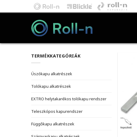
Skip
to
content
TERMÉKKATEGÓRIÁK
Úszókapu alkatrészek
Tolókapu alkatrészek
EXTRO helytakarékos tolókapu rendszer
Teleszkópos kapurendszer
Függőkapu alkatrészek
Szárnyaskapu alkatrészek