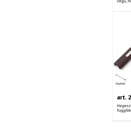
végű, h
art. 
Hegeszt
függőle