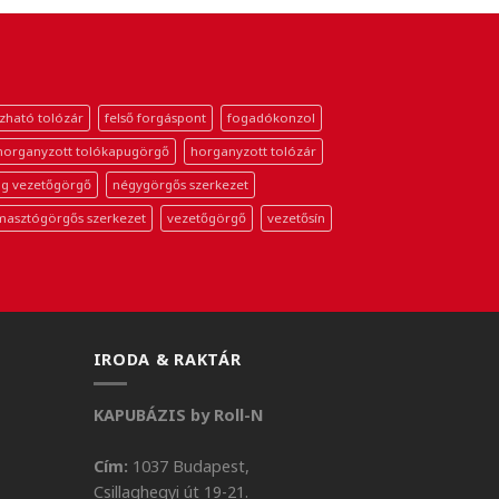
zható tolózár
felső forgáspont
fogadókonzol
horganyzott tolókapugörgő
horganyzott tolózár
g vezetőgörgő
négygörgős szerkezet
masztógörgős szerkezet
vezetőgörgő
vezetősín
IRODA & RAKTÁR
KAPUBÁZIS by Roll-N
Cím:
1037 Budapest,
Csillaghegyi út 19-21.