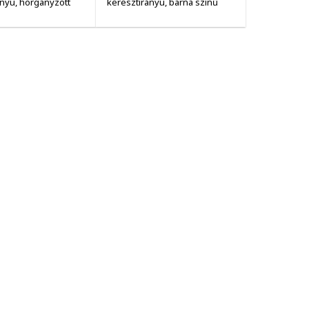
ányú, horganyzott
keresztirányú, barna színű