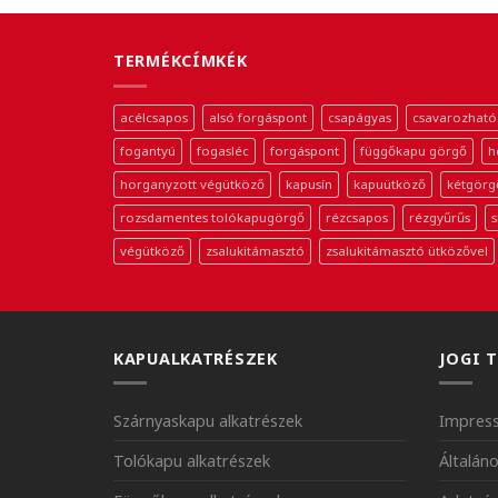
TERMÉKCÍMKÉK
acélcsapos
alsó forgáspont
csapágyas
csavarozható
fogantyú
fogasléc
forgáspont
függőkapu görgő
h
horganyzott végütköző
kapusín
kapuütköző
kétgörg
rozsdamentes tolókapugörgő
rézcsapos
rézgyűrűs
s
végütköző
zsalukitámasztó
zsalukitámasztó ütközővel
KAPUALKATRÉSZEK
JOGI 
Szárnyaskapu alkatrészek
Impres
Tolókapu alkatrészek
Általáno