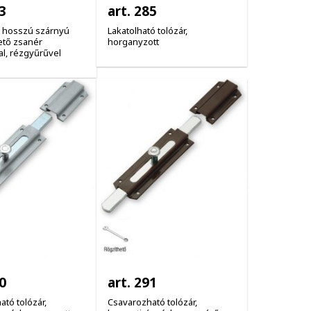
3
art. 285
 hosszú szárnyú
Lakatolható tolózár,
tő zsanér
horganyzott
al, rézgyűrűvel
0
art. 291
tó tolózár,
Csavarozható tolózár,