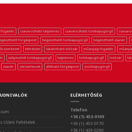
 fogasléc
csavarozható talplemez
csavarozható tolókapugörgő
csavaro
egeszthető forgáspont
hegeszthető tolókapugörgő
hegeszthető zsanér
ős szerkezet
kétrészes
lakatolható tolózár
műanyag fogasléc
műanya
ín
süllyesztett tolókapugörgő
talplemez
tolókapugörgő
tolózár
tá
zsanér
zárszerkezet
állítható forgáspont
úszókapugörgő
TUDNIVALÓK
ELÉRHETŐSÉG
Telefon
szum
+36 (1) 453-0169
s Üzleti Feltételek
+36 (1) 453-0170
+36 (1) 439-0290