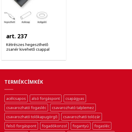
art. 237
Kétrészes hegeszthető
zsanér kivehető csappal
TERMÉKCÍMKÉK
acélcsapos
alsó forgáspont
csapágyas
csavarozható fogasléc
csavarozható talplemez
csavarozható tolókapugörgő
csavarozható tolózár
felső forgáspont
fogadókonzol
fogantyú
fogasléc