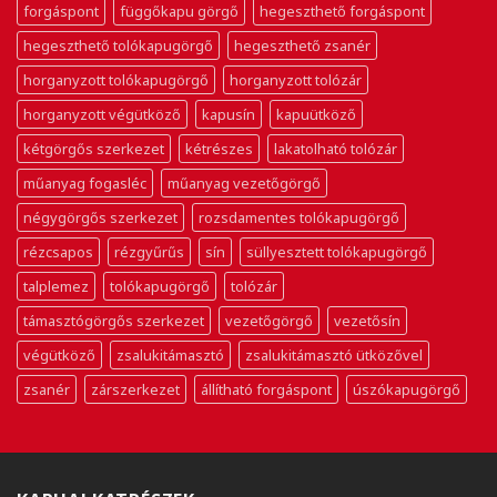
forgáspont
függőkapu görgő
hegeszthető forgáspont
hegeszthető tolókapugörgő
hegeszthető zsanér
horganyzott tolókapugörgő
horganyzott tolózár
horganyzott végütköző
kapusín
kapuütköző
kétgörgős szerkezet
kétrészes
lakatolható tolózár
műanyag fogasléc
műanyag vezetőgörgő
négygörgős szerkezet
rozsdamentes tolókapugörgő
rézcsapos
rézgyűrűs
sín
süllyesztett tolókapugörgő
talplemez
tolókapugörgő
tolózár
támasztógörgős szerkezet
vezetőgörgő
vezetősín
végütköző
zsalukitámasztó
zsalukitámasztó ütközővel
zsanér
zárszerkezet
állítható forgáspont
úszókapugörgő