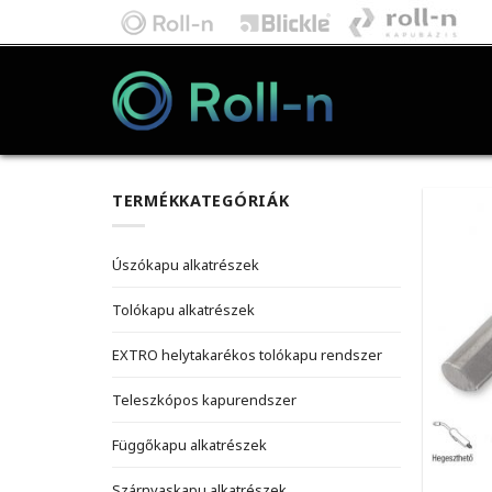
Skip
to
content
TERMÉKKATEGÓRIÁK
Úszókapu alkatrészek
Tolókapu alkatrészek
EXTRO helytakarékos tolókapu rendszer
Teleszkópos kapurendszer
Függőkapu alkatrészek
Szárnyaskapu alkatrészek