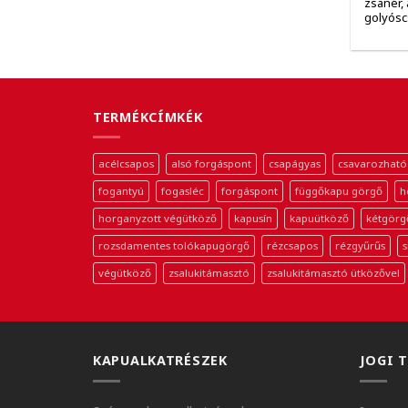
zsanér, 
golyósc
TERMÉKCÍMKÉK
acélcsapos
alsó forgáspont
csapágyas
csavarozható
fogantyú
fogasléc
forgáspont
függőkapu görgő
h
horganyzott végütköző
kapusín
kapuütköző
kétgörg
rozsdamentes tolókapugörgő
rézcsapos
rézgyűrűs
s
végütköző
zsalukitámasztó
zsalukitámasztó ütközővel
KAPUALKATRÉSZEK
JOGI 