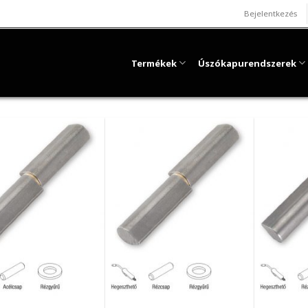
Bejelentkezés
Termékek
Úszókapurendszerek