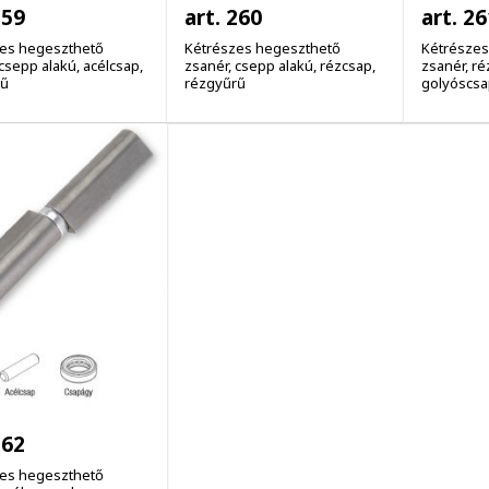
259
art. 260
art. 26
es hegeszthető
Kétrészes hegeszthető
Kétrészes
csepp alakú, acélcsap,
zsanér, csepp alakú, rézcsap,
zsanér, ré
rű
rézgyűrű
golyóscsa
262
es hegeszthető