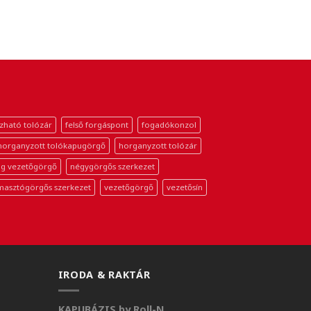
zható tolózár
felső forgáspont
fogadókonzol
horganyzott tolókapugörgő
horganyzott tolózár
g vezetőgörgő
négygörgős szerkezet
masztógörgős szerkezet
vezetőgörgő
vezetősín
IRODA & RAKTÁR
KAPUBÁZIS by Roll-N