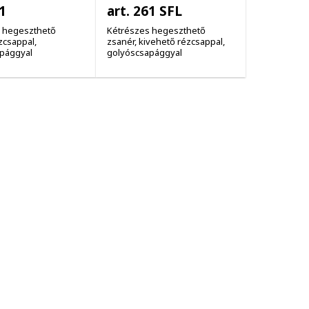
1
art. 261 SFL
 hegeszthető
Kétrészes hegeszthető
zcsappal,
zsanér, kivehető rézcsappal,
pággyal
golyóscsapággyal