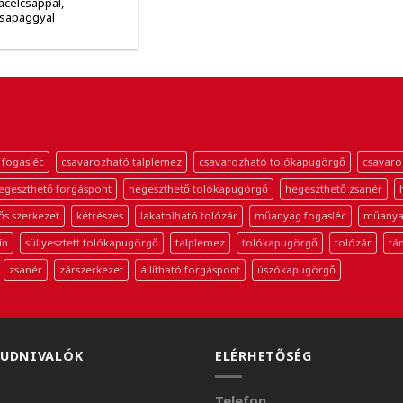
acélcsappal,
sapággyal
 fogasléc
csavarozható talplemez
csavarozható tolókapugörgő
csavaro
egeszthető forgáspont
hegeszthető tolókapugörgő
hegeszthető zsanér
ős szerkezet
kétrészes
lakatolható tolózár
műanyag fogasléc
műanya
ín
süllyesztett tolókapugörgő
talplemez
tolókapugörgő
tolózár
tá
zsanér
zárszerkezet
állítható forgáspont
úszókapugörgő
TUDNIVALÓK
ELÉRHETŐSÉG
Telefon