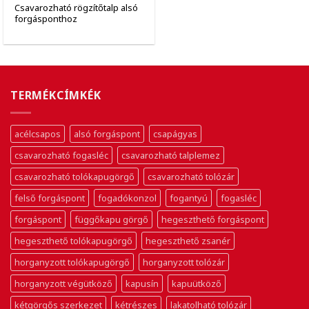
Csavarozható rögzítőtalp alsó
forgásponthoz
TERMÉKCÍMKÉK
acélcsapos
alsó forgáspont
csapágyas
csavarozható fogasléc
csavarozható talplemez
csavarozható tolókapugörgő
csavarozható tolózár
felső forgáspont
fogadókonzol
fogantyú
fogasléc
forgáspont
függőkapu görgő
hegeszthető forgáspont
hegeszthető tolókapugörgő
hegeszthető zsanér
horganyzott tolókapugörgő
horganyzott tolózár
horganyzott végütköző
kapusín
kapuütköző
kétgörgős szerkezet
kétrészes
lakatolható tolózár