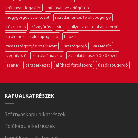
műanyag fogasléc
műanyag vezetőgörgő
négygörgős szerkezet
rozsdamentes tolókapugörgő
rézcsapos
rézgyűrűs
sín
süllyesztett tolókapugörgő
talplemez
tolókapugörgő
tolózár
támasztógörgős szerkezet
vezetőgörgő
vezetősín
végütköző
zsalukitámasztó
zsalukitámasztó ütközővel
zsanér
zárszerkezet
állítható forgáspont
úszókapugörgő
KAPUALKATRÉSZEK
Szárnyaskapu alkatrészek
Tolókapu alkatrészek
Függőkapu alkatrészek