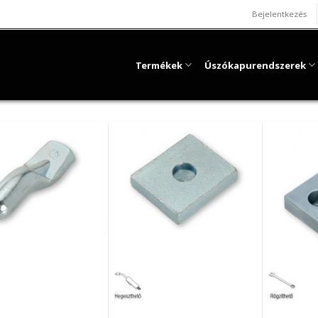
Bejelentkezés
Termékek
Úszókapurendszerek