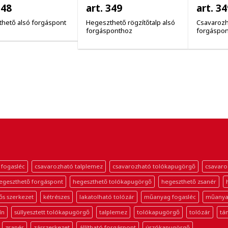
348
art. 349
art. 3
hető alsó forgáspont
Hegeszthető rögzítőtalp alsó
Csavarozha
forgásponthoz
forgáspo
 fogasléc
csavarozható talplemez
csavarozható tolókapugörgő
csavaro
egeszthető forgáspont
hegeszthető tolókapugörgő
hegeszthető zsanér
ős szerkezet
kétrészes
lakatolható tolózár
műanyag fogasléc
műanya
ín
süllyesztett tolókapugörgő
talplemez
tolókapugörgő
tolózár
tá
zsanér
zárszerkezet
állítható forgáspont
úszókapugörgő