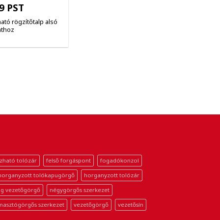
49 PST
tó rögzítőtalp alsó
nthoz
zható tolózár
felső forgáspont
fogadókonzol
horganyzott tolókapugörgő
horganyzott tolózár
g vezetőgörgő
négygörgős szerkezet
masztógörgős szerkezet
vezetőgörgő
vezetősín