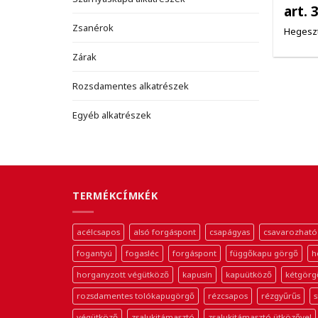
art. 
Zsanérok
Hegeszt
Zárak
Rozsdamentes alkatrészek
Egyéb alkatrészek
TERMÉKCÍMKÉK
acélcsapos
alsó forgáspont
csapágyas
csavarozható
fogantyú
fogasléc
forgáspont
függőkapu görgő
h
horganyzott végütköző
kapusín
kapuütköző
kétgörg
rozsdamentes tolókapugörgő
rézcsapos
rézgyűrűs
s
végütköző
zsalukitámasztó
zsalukitámasztó ütközővel