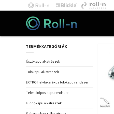
Skip
to
content
TERMÉKKATEGÓRIÁK
Úszókapu alkatrészek
Tolókapu alkatrészek
EXTRO helytakarékos tolókapu rendszer
Teleszkópos kapurendszer
Függőkapu alkatrészek
Szárnyaskapu alkatrészek