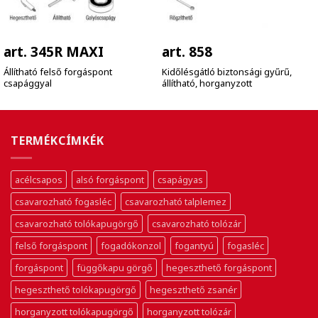
art. 345R MAXI
art. 858
Állítható felső forgáspont
Kidőlésgátló biztonsági gyűrű,
csapággyal
állítható, horganyzott
TERMÉKCÍMKÉK
acélcsapos
alsó forgáspont
csapágyas
csavarozható fogasléc
csavarozható talplemez
csavarozható tolókapugörgő
csavarozható tolózár
felső forgáspont
fogadókonzol
fogantyú
fogasléc
forgáspont
függőkapu görgő
hegeszthető forgáspont
hegeszthető tolókapugörgő
hegeszthető zsanér
horganyzott tolókapugörgő
horganyzott tolózár