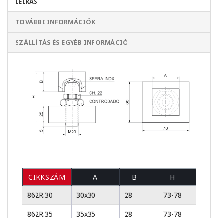
LEÍRÁS
TOVÁBBI INFORMÁCIÓK
SZÁLLÍTÁS ÉS EGYÉB INFORMÁCIÓ
CIKKSZÁM
A
B
H
862R.30
30x30
28
73-78
862R.35
35x35
28
73-78