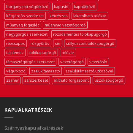
horganyzott végütköző
kapusín
kapuütköző
kétgörgős szerkezet
kétrészes
lakatolható tolózár
műanyag fogasléc
műanyag vezetőgörgő
négygörgős szerkezet
rozsdamentes tolókapugörgő
rézcsapos
rézgyűrűs
sín
süllyesztett tolókapugörgő
talplemez
tolókapugörgő
tolózár
támasztógörgős szerkezet
vezetőgörgő
vezetősín
végütköző
zsalukitámasztó
zsalukitámasztó ütközővel
zsanér
zárszerkezet
állítható forgáspont
úszókapugörgő
KAPUALKATRÉSZEK
Szárnyaskapu alkatrészek