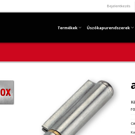
Bejelentkezés
Termékek
Úszókapurendszerek
Ké
r
Ci
Ka