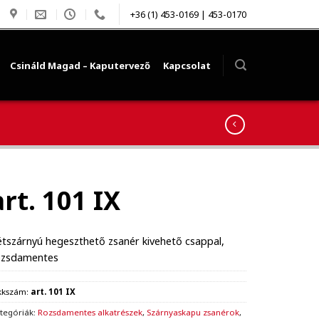
+36 (1) 453-0169 | 453-0170
Csináld Magad – Kaputervező
Kapcsolat
art. 101 IX
tszárnyú hegeszthető zsanér kivehető csappal,
ozsdamentes
kkszám:
art. 101 IX
tegóriák:
Rozsdamentes alkatrészek
,
Szárnyaskapu zsanérok
,