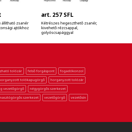
R
art. 257 SFL
art. 185
állítható zsanér
Kétrészes hegeszthető zsanér,
Háromszárn
ztonsági ajtókhoz
kivehető rézcsappal,
rézgyűrű, b
golyóscsapággyal
zható tolózár
felső forgáspont
fogadókonzol
horganyzott tolókapugörgő
horganyzott tolózár
g vezetőgörgő
négygörgős szerkezet
masztógörgős szerkezet
vezetőgörgő
vezetősín