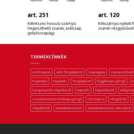
art. 251
art. 120
Kétrészes hosszú szárnyú
Kétszárnyú nyitott
hegeszthető zsanér, acélcsap,
zsanér rézgyűrűvel
golyóscsapágy
TERMÉKCÍMKÉK
acélcsapos
alsó forgáspont
csapágyas
csavarozható
fogantyú
fogasléc
forgáspont
függőkapu görgő
h
horganyzott végütköző
kapusín
kapuütköző
kétgörg
rozsdamentes tolókapugörgő
rézcsapos
rézgyűrűs
s
végütköző
zsalukitámasztó
zsalukitámasztó ütközővel