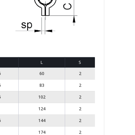
L
S
5
60
2
5
83
2
5
102
2
124
2
5
144
2
174
2