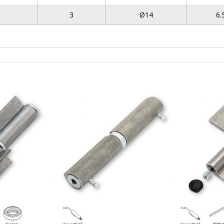
3
Ø14
6.