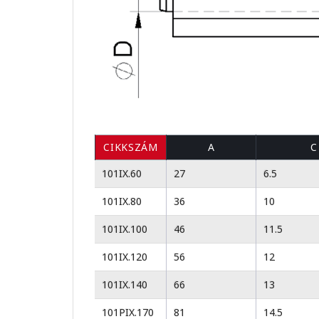
CIKKSZÁM
A
C
101IX.60
27
6.5
101IX.80
36
10
101IX.100
46
11.5
101IX.120
56
12
101IX.140
66
13
101PIX.170
81
14.5