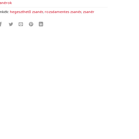
anérok
mkék:
hegeszthető zsanér
,
rozsdamentes zsanér
,
zsanér