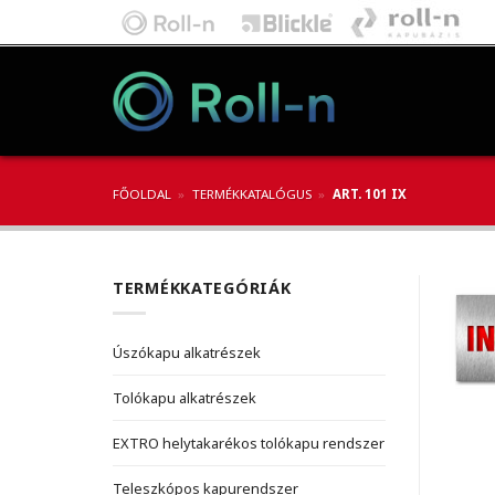
Skip
to
content
FŐOLDAL
»
TERMÉKKATALÓGUS
»
ART. 101 IX
TERMÉKKATEGÓRIÁK
Úszókapu alkatrészek
Tolókapu alkatrészek
EXTRO helytakarékos tolókapu rendszer
Teleszkópos kapurendszer