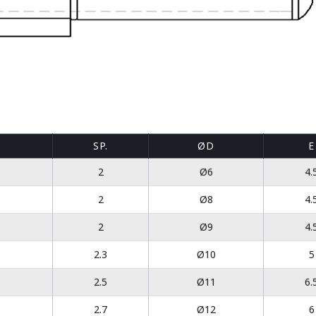
SP.
ØD
E
2
Ø6
4.
2
Ø8
4.
2
Ø9
4.
2.3
Ø10
5
2.5
Ø11
6.
2.7
Ø12
6