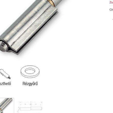
Zs
Cí