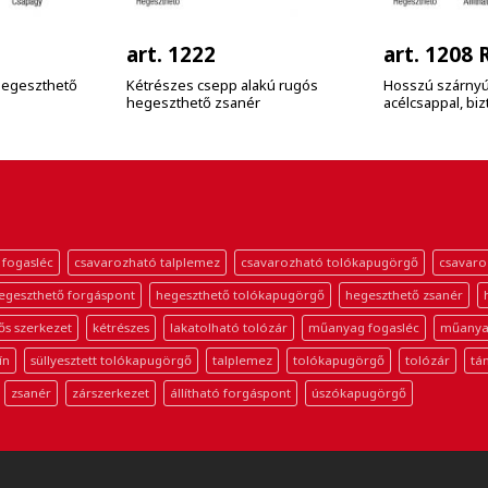
art. 1222
art. 1208 
 hegeszthető
Kétrészes csepp alakú rugós
Hosszú szárnyú 
hegeszthető zsanér
acélcsappal, bi
 fogasléc
csavarozható talplemez
csavarozható tolókapugörgő
csavaro
egeszthető forgáspont
hegeszthető tolókapugörgő
hegeszthető zsanér
ős szerkezet
kétrészes
lakatolható tolózár
műanyag fogasléc
műanya
ín
süllyesztett tolókapugörgő
talplemez
tolókapugörgő
tolózár
tá
zsanér
zárszerkezet
állítható forgáspont
úszókapugörgő