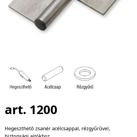
art. 1200
Hegeszthető zsanér acélcsappal, rézgyűrűvel,
biztonsági ajtókhoz