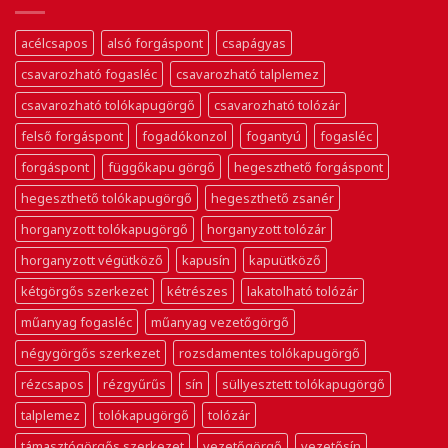
acélcsapos
alsó forgáspont
csapágyas
csavarozható fogasléc
csavarozható talplemez
csavarozható tolókapugörgő
csavarozható tolózár
felső forgáspont
fogadókonzol
fogantyú
fogasléc
forgáspont
függőkapu görgő
hegeszthető forgáspont
hegeszthető tolókapugörgő
hegeszthető zsanér
horganyzott tolókapugörgő
horganyzott tolózár
horganyzott végütköző
kapusín
kapuütköző
kétgörgős szerkezet
kétrészes
lakatolható tolózár
műanyag fogasléc
műanyag vezetőgörgő
négygörgős szerkezet
rozsdamentes tolókapugörgő
rézcsapos
rézgyűrűs
sín
süllyesztett tolókapugörgő
talplemez
tolókapugörgő
tolózár
támasztógörgős szerkezet
vezetőgörgő
vezetősín