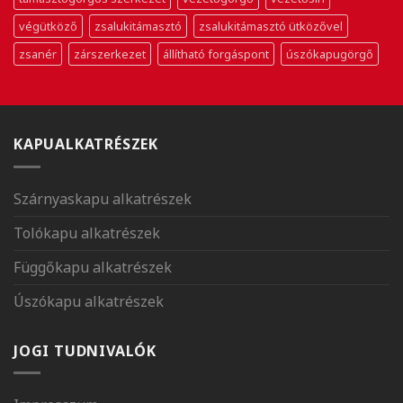
végütköző
zsalukitámasztó
zsalukitámasztó ütközővel
zsanér
zárszerkezet
állítható forgáspont
úszókapugörgő
KAPUALKATRÉSZEK
Szárnyaskapu alkatrészek
Tolókapu alkatrészek
Függőkapu alkatrészek
Úszókapu alkatrészek
JOGI TUDNIVALÓK