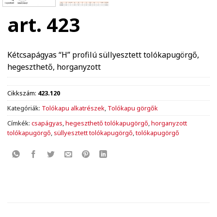
art. 423
Kétcsapágyas “H” profilú süllyesztett tolókapugörgő,
hegeszthető, horganyzott
Cikkszám:
423.120
Kategóriák:
Tolókapu alkatrészek
,
Tolókapu görgők
Címkék:
csapágyas
,
hegeszthető tolókapugörgő
,
horganyzott
tolókapugörgő
,
süllyesztett tolókapugörgő
,
tolókapugörgő