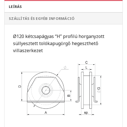
LEÍRÁS
SZÁLLÍTÁS ÉS EGYÉB INFORMÁCIÓ
Ø120 kétcsapágyas “H” profilú horganyzott
süllyesztett tolókapugörgő hegeszthető
villaszerkezet