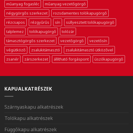
műanyag fogasléc
műanyag vezetőgörgő
négygörgős szerkezet
rozsdamentes tolókapugörgő
rézcsapos
rézgyűrűs
sín
süllyesztett tolókapugörgő
talplemez
tolókapugörgő
tolózár
támasztógörgős szerkezet
vezetőgörgő
vezetősín
végütköző
zsalukitámasztó
zsalukitámasztó ütközővel
zsanér
zárszerkezet
állítható forgáspont
úszókapugörgő
KAPUALKATRÉSZEK
Szárnyaskapu alkatrészek
Tolókapu alkatrészek
Függőkapu alkatrészek