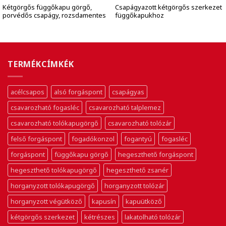
Kétgörgős függőkapu görgő,
Csapágyazott kétgörgős szerkezet
porvédős csapágy, rozsdamentes
függőkapukhoz
TERMÉKCÍMKÉK
acélcsapos
alsó forgáspont
csapágyas
csavarozható fogasléc
csavarozható talplemez
csavarozható tolókapugörgő
csavarozható tolózár
felső forgáspont
fogadókonzol
fogantyú
fogasléc
forgáspont
függőkapu görgő
hegeszthető forgáspont
hegeszthető tolókapugörgő
hegeszthető zsanér
horganyzott tolókapugörgő
horganyzott tolózár
horganyzott végütköző
kapusín
kapuütköző
kétgörgős szerkezet
kétrészes
lakatolható tolózár