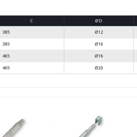
C
ØD
385
Ø12
385
Ø16
465
Ø16
465
Ø20