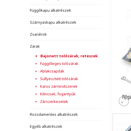
Függőkapu alkatrészek
Szárnyaskapu alkatrészek
Zsanérok
Zárak
Bajonett tolózárak, reteszek
Függőleges tolózárak
Ablakcsapdák
Süllyesztett tolózárak
Karos zárrendszerek
Kilincsek, fogantyúk
Zárszerkezetek
Rozsdamentes alkatrészek
Egyéb alkatrészek