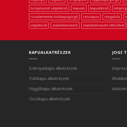
horganyzott végütköző
kapusín
kapuütköző
kétgörg
rozsdamentes tolókapugörgő
rézcsapos
rézgyűrűs
s
végütköző
zsalukitámasztó
zsalukitámasztó ütközővel
KAPUALKATRÉSZEK
JOGI 
Szárnyaskapu alkatrészek
Impres
Tolókapu alkatrészek
Általáno
Függőkapu alkatrészek
Adatvéd
Úszókapu alkatrészek