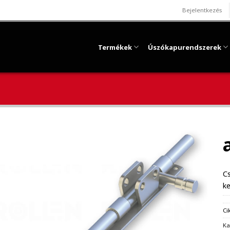
Bejelentkezés
Termékek
Úszókapurendszerek
Cs
ke
Ci
Ka