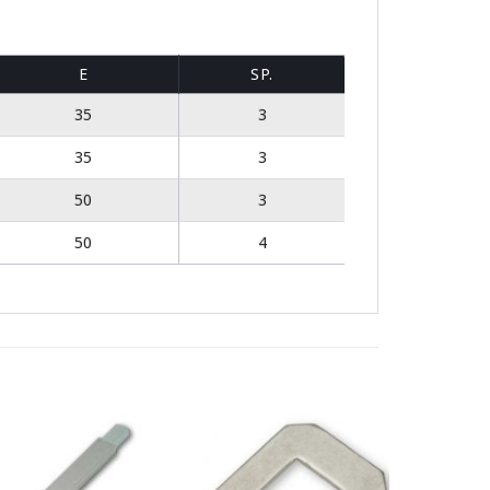
E
SP.
35
3
35
3
50
3
50
4