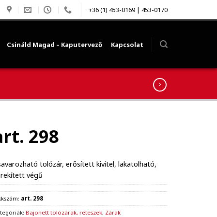
+36 (1) 453-0169 | 453-0170
Csináld Magad – Kaputervező
Kapcsolat
art. 298
avarozható tolózár, erősített kivitel, lakatolható,
rekített végű
kkszám:
art. 298
tegóriák:
Bajonett tolózárak, reteszek
,
Zárak