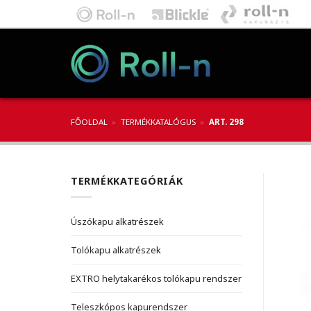
Skip
to
content
FŐOLDAL
»
TERMÉKKATALÓGUS
»
ART. 298
TERMÉKKATEGÓRIÁK
Úszókapu alkatrészek
Tolókapu alkatrészek
EXTRO helytakarékos tolókapu rendszer
Teleszkópos kapurendszer