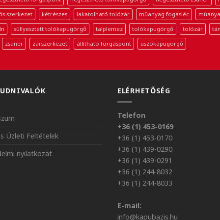
ős szerkezet
kétrészes
lakatolható tolózár
műanyag fogasléc
műanya
ín
süllyesztett tolókapugörgő
talplemez
tolókapugörgő
tolózár
tá
zsanér
zárszerkezet
állítható forgáspont
úszókapugörgő
TUDNIVALÓK
ELÉRHETŐSÉG
Telefon
szum
+36 (1) 453-0169
s Üzleti Feltételek
+36 (1) 453-0170
+36 (1) 439-0290
elmi nyilatkozat
+36 (1) 439-0291
+36 (1) 244-8032
+36 (1) 244-8033
E-mail:
info@kapubazis.hu