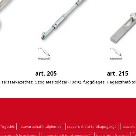
art. 205
art. 215
ú zárszerkezethez
Szögletes tolózár (10x10), függőleges
Hegeszthető to
 fogasléc
csavarozható talplemez
csavarozható tolókapugörgő
csavaro
egeszthető forgáspont
hegeszthető tolókapugörgő
hegeszthető zsanér