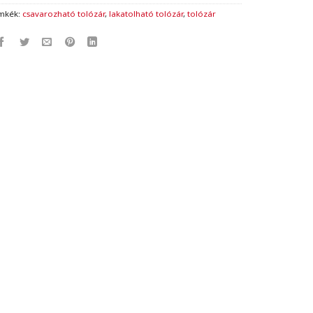
mkék:
csavarozható tolózár
,
lakatolható tolózár
,
tolózár