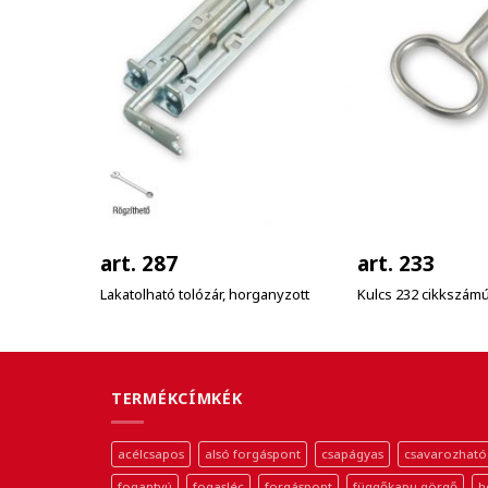
art. 287
art. 233
Lakatolható tolózár, horganyzott
Kulcs 232 cikkszám
TERMÉKCÍMKÉK
acélcsapos
alsó forgáspont
csapágyas
csavarozható
fogantyú
fogasléc
forgáspont
függőkapu görgő
h