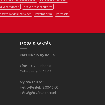
g vezetőgörgő
négygörgős szerkezet
masztógörgős szerkezet
vezetőgörgő
vezetősín
IRODA & RAKTÁR
KAPUBÁZIS by Roll-N
Cím:
1037 Budapest,
Csillaghegyi út 19-21.
Nyitva tartás:
Hétfő-Péntek: 8:00-16:00
Hétvégén zárva tartunk!