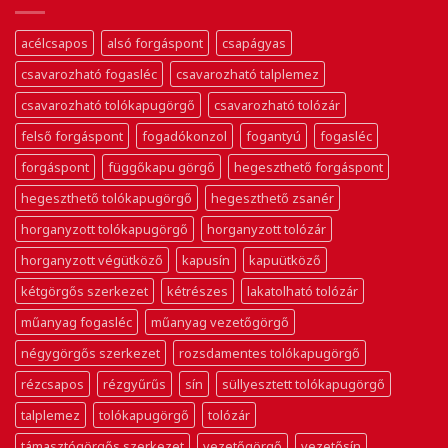
acélcsapos
alsó forgáspont
csapágyas
csavarozható fogasléc
csavarozható talplemez
csavarozható tolókapugörgő
csavarozható tolózár
felső forgáspont
fogadókonzol
fogantyú
fogasléc
forgáspont
függőkapu görgő
hegeszthető forgáspont
hegeszthető tolókapugörgő
hegeszthető zsanér
horganyzott tolókapugörgő
horganyzott tolózár
horganyzott végütköző
kapusín
kapuütköző
kétgörgős szerkezet
kétrészes
lakatolható tolózár
műanyag fogasléc
műanyag vezetőgörgő
négygörgős szerkezet
rozsdamentes tolókapugörgő
rézcsapos
rézgyűrűs
sín
süllyesztett tolókapugörgő
talplemez
tolókapugörgő
tolózár
támasztógörgős szerkezet
vezetőgörgő
vezetősín