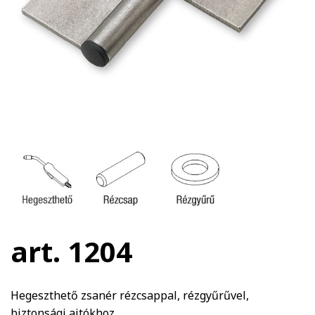
art. 1204
Hegeszthető zsanér rézcsappal, rézgyűrűvel,
biztonsági ajtókhoz