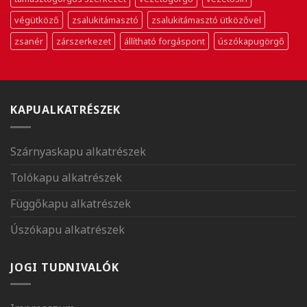
végütköző
zsalukitámasztó
zsalukitámasztó ütközővel
zsanér
zárszerkezet
állítható forgáspont
úszókapugörgő
KAPUALKATRÉSZEK
Szárnyaskapu alkatrészek
Tolókapu alkatrészek
Függőkapu alkatrészek
Úszókapu alkatrészek
JOGI TUDNIVALÓK