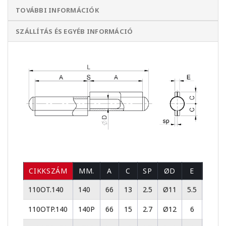
TOVÁBBI INFORMÁCIÓK
SZÁLLÍTÁS ÉS EGYÉB INFORMÁCIÓ
CIKKSZÁM
MM.
A
C
SP
ØD
E
L
110OT.140
140
66
13
2.5
Ø11
5.5
149
110OTP.140
140P
66
15
2.7
Ø12
6
150