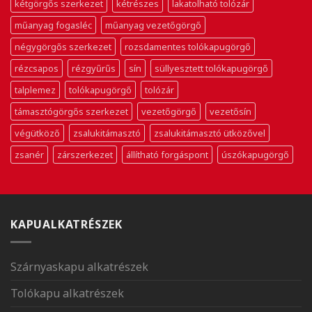
kétgörgős szerkezet
kétrészes
lakatolható tolózár
műanyag fogasléc
műanyag vezetőgörgő
négygörgős szerkezet
rozsdamentes tolókapugörgő
rézcsapos
rézgyűrűs
sín
süllyesztett tolókapugörgő
talplemez
tolókapugörgő
tolózár
támasztógörgős szerkezet
vezetőgörgő
vezetősín
végütköző
zsalukitámasztó
zsalukitámasztó ütközővel
zsanér
zárszerkezet
állítható forgáspont
úszókapugörgő
KAPUALKATRÉSZEK
Szárnyaskapu alkatrészek
Tolókapu alkatrészek