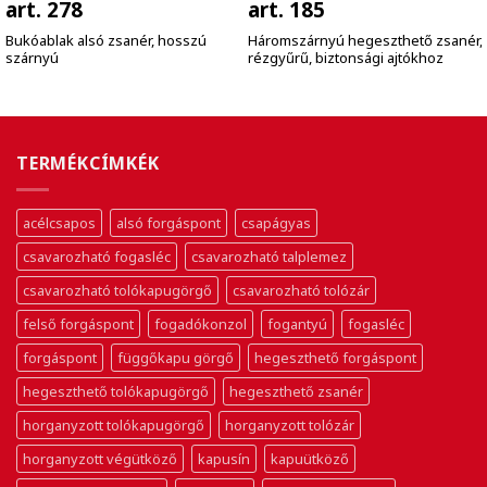
art. 278
art. 185
Bukóablak alsó zsanér, hosszú
Háromszárnyú hegeszthető zsanér,
szárnyú
rézgyűrű, biztonsági ajtókhoz
TERMÉKCÍMKÉK
acélcsapos
alsó forgáspont
csapágyas
csavarozható fogasléc
csavarozható talplemez
csavarozható tolókapugörgő
csavarozható tolózár
felső forgáspont
fogadókonzol
fogantyú
fogasléc
forgáspont
függőkapu görgő
hegeszthető forgáspont
hegeszthető tolókapugörgő
hegeszthető zsanér
horganyzott tolókapugörgő
horganyzott tolózár
horganyzott végütköző
kapusín
kapuütköző