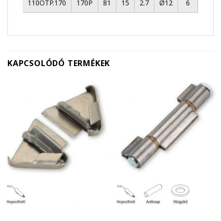
110OTP.170
170P
81
15
2.7
Ø12
6
180
KAPCSOLÓDÓ TERMÉKEK